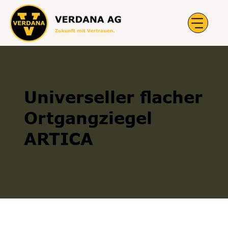
Universeller flacher
Ortgangziegel
ARTICA
Ortgangziegel
300007111