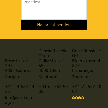
Nachricht senden
Geschäftsstelle
Geschäftsstelle
Olten
Ost
Gallusstrasse
Filderstrasse 4
Bernstrasse
55
8272
207
4600 Olten
Ermatingen
4852 Rothrist
Aargau
Solothurn
Thurgau
+41 44 552 44
+41 62 552 50
+41 71 552 20
55
02
02
info@verdana-
ag.ch