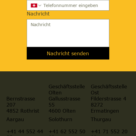
Nachricht
Nachricht senden
Geschäftsstelle
Geschäftsstelle
Olten
Ost
Gallusstrasse
Filderstrasse 4
Bernstrasse
55
8272
207
4600 Olten
Ermatingen
4852 Rothrist
Aargau
Solothurn
Thurgau
+41 44 552 44
+41 62 552 50
+41 71 552 20