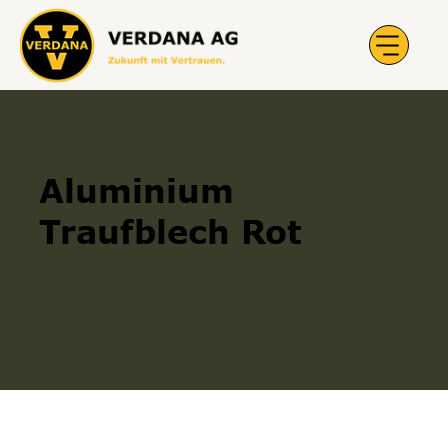
Aluminium
Traufblech Rot
700001058