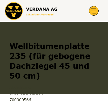
Wellbitumenplatte
235 (für gebogene
Dachziegel 45 und
50 cm)
Abdichtung
Unterdachplatten
700000566