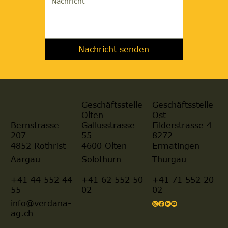
Nachricht senden
Geschäftsstelle
Geschäftsstelle
Olten
Ost
Gallusstrasse
Filderstrasse 4
Bernstrasse
55
8272
207
4600 Olten
Ermatingen
4852 Rothrist
Aargau
Solothurn
Thurgau
+41 44 552 44
+41 62 552 50
+41 71 552 20
55
02
02
info@verdana-
ag.ch