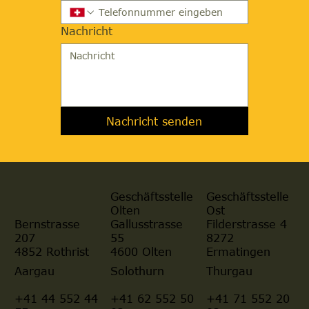
Nachricht
Nachricht senden
Geschäftsstelle
Geschäftsstelle
Olten
Ost
Gallusstrasse
Filderstrasse 4
Bernstrasse
55
8272
207
4600 Olten
Ermatingen
4852 Rothrist
Aargau
Solothurn
Thurgau
+41 44 552 44
+41 62 552 50
+41 71 552 20