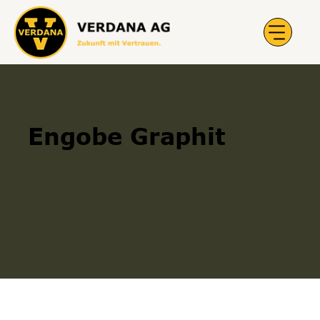
Engobe Graphit
Dekoration
Farben
700000753