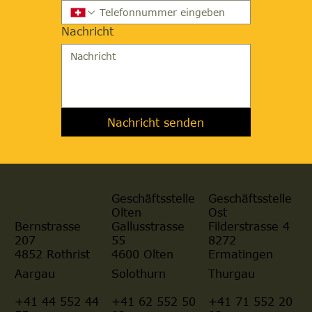
Nachricht
Nachricht senden
Geschäftsstelle
Geschäftsstelle
Olten
Ost
Gallusstrasse
Filderstrasse 4
Bernstrasse
55
8272
207
4600 Olten
Ermatingen
4852 Rothrist
Aargau
Solothurn
Thurgau
+41 44 552 44
+41 62 552 50
+41 71 552 20