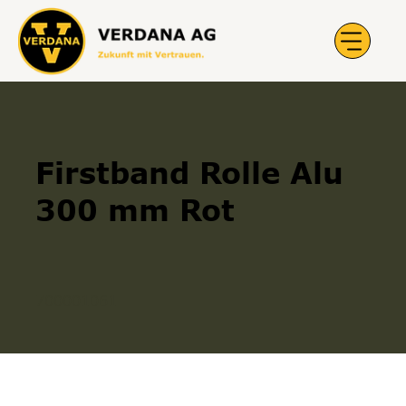
Firstband Rolle Alu
300 mm Rot
700001061