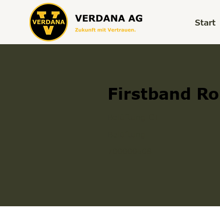
Start
Firstband R
Belüftung CT
Belüftung
700000508