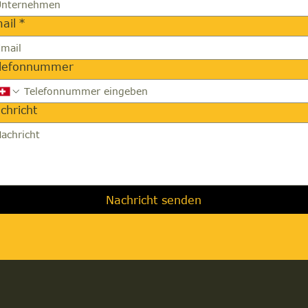
ail
*
lefonnummer
chricht
Nachricht senden