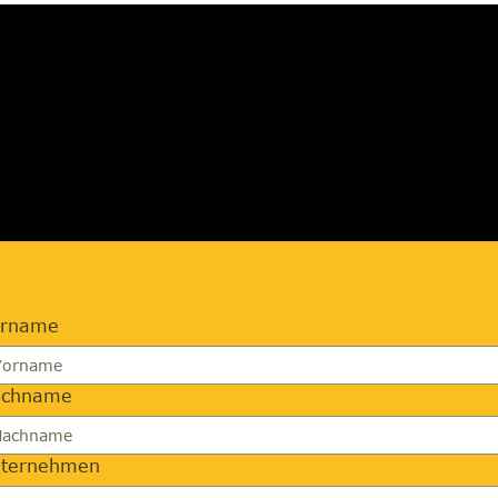
FORDERN
orname
achname
ternehmen