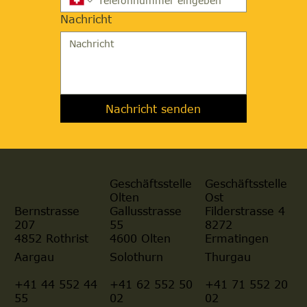
Nachricht
Nachricht senden
Geschäftsstelle
Geschäftsstelle
Olten
Ost
Gallusstrasse
Filderstrasse 4
Bernstrasse
55
8272
207
4600 Olten
Ermatingen
4852 Rothrist
Aargau
Solothurn
Thurgau
+41 44 552 44
+41 62 552 50
+41 71 552 20
55
02
02