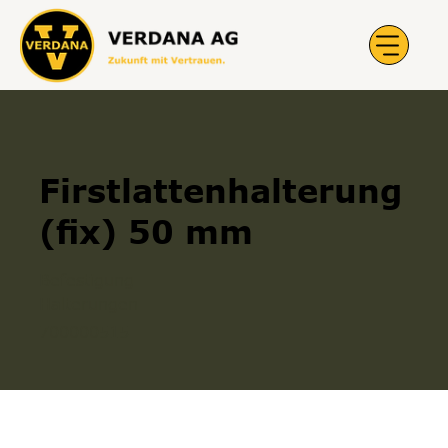
Firstlattenhalterung
(fix) 50 mm
Befestigung
Halterungen
700000515