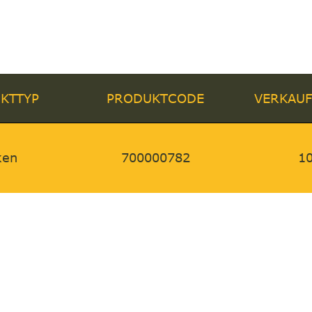
KTTYP
PRODUKTCODE
VERKAUF
ken
700000782
1