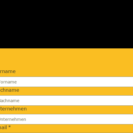
FORDERN
orname
achname
ternehmen
ail
*