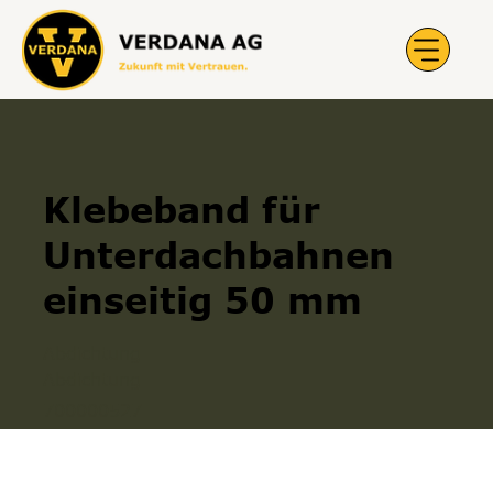
Klebeband für
Unterdachbahnen
einseitig 50 mm
Abdichtung
Abdichtung
700000527