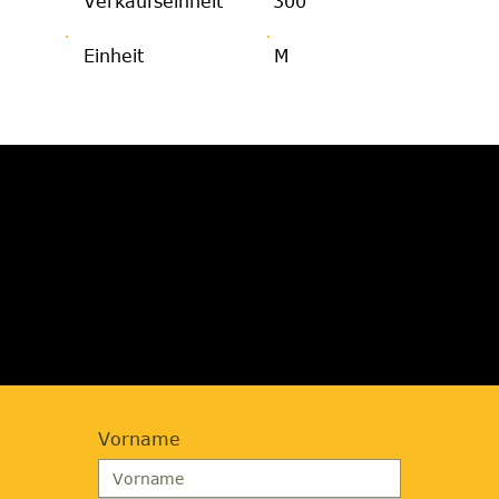
Verkaufseinheit
300
Einheit
M
JETZT BERATUNG
ANFORDERN
Vorname