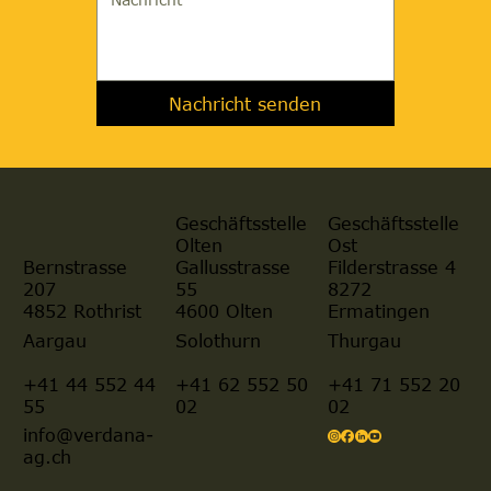
Nachricht senden
Geschäftsstelle
Geschäftsstelle
Olten
Ost
Gallusstrasse
Filderstrasse 4
Bernstrasse
55
8272
207
4600 Olten
Ermatingen
4852 Rothrist
Aargau
Solothurn
Thurgau
+41 44 552 44
+41 62 552 50
+41 71 552 20
55
02
02
info@verdana-
ag.ch