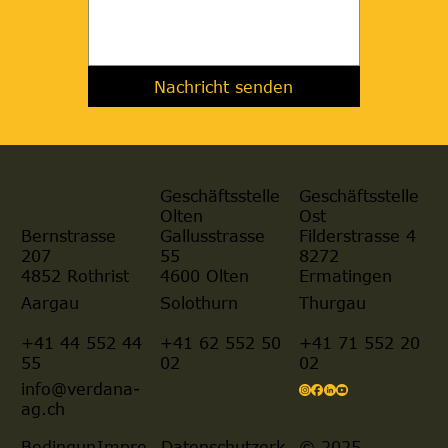
Nachricht senden
Geschäftsstelle
Geschäftsstelle
Olten
Ost
Gallusstrasse
Filderstrasse 4
Bernstrasse
55
8272
207
4600 Olten
Ermatingen
4852 Rothrist
Aargau
Solothurn
Thurgau
+41 44 552 44
+41 62 552 50
+41 71 552 20
55
02
02
info@verdana-
ag.ch
© 2025
Bedingun
Impre
Datenschutzerk