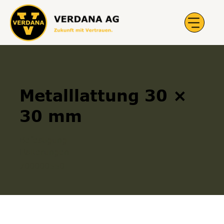
Metalllattung 30 ×
30 mm
Befestigung
Halterungen
700000550