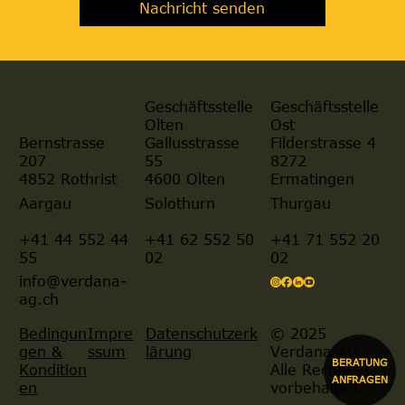
Nachricht senden
Geschäftsstelle
Geschäftsstelle
Olten
Ost
Gallusstrasse
Filderstrasse 4
Bernstrasse
55
8272
207
4600 Olten
Ermatingen
4852 Rothrist
Aargau
Solothurn
Thurgau
+41 44 552 44
+41 62 552 50
+41 71 552 20
55
02
02
info@verdana-
ag.ch
© 2025
Bedingun
Impre
Datenschutzerk
Verdana AG.
gen &
ssum
lärung
BERATUNG
Alle Rechte
Kondition
ANFRAGEN
vorbehalten.
en