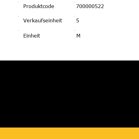
Produktcode
700000522
Verkaufseinheit
5
Einheit
M
JETZT BERATUNG
ANFORDERN