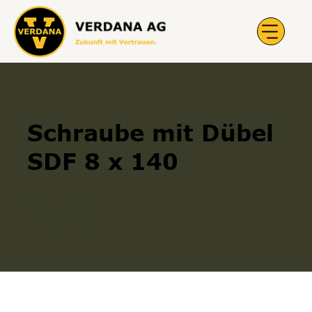
Schraube mit Dübel
SDF 8 x 140
Befestigung
Schrauben
700000997