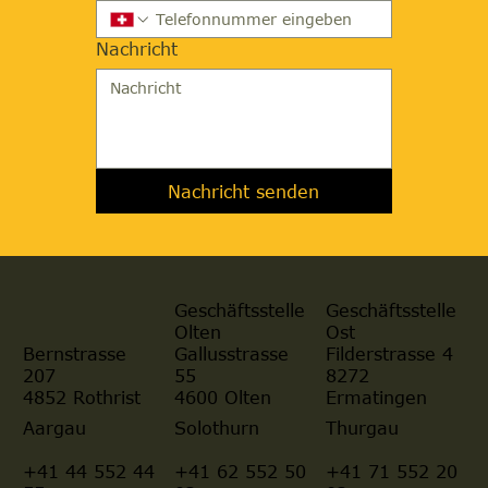
Nachricht
Nachricht senden
Geschäftsstelle
Geschäftsstelle
Olten
Ost
Gallusstrasse
Filderstrasse 4
Bernstrasse
55
8272
207
4600 Olten
Ermatingen
4852 Rothrist
Aargau
Solothurn
Thurgau
+41 44 552 44
+41 62 552 50
+41 71 552 20