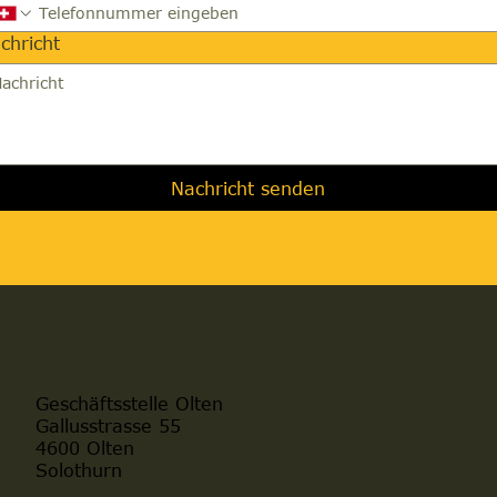
chricht
Nachricht senden
Geschäftsstelle Olten
Gallusstrasse 55
4600 Olten
Solothurn