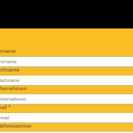
orname
achname
ternehmen
ail
*
lefonnummer