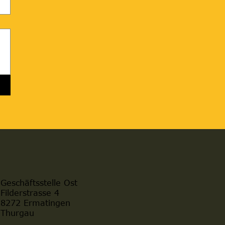
Geschäftsstelle Ost
Filderstrasse 4
8272 Ermatingen
Thurgau