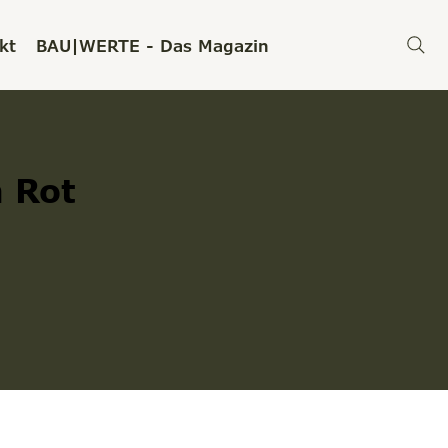
kt
BAU|WERTE - Das Magazin
h Rot