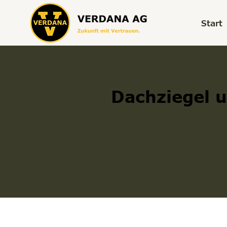
Start
Dachziegel u
Dachziegel und ein Halber
300006421