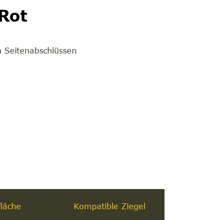
Rot
n Seitenabschlüssen
läche
Kompatible Ziegel