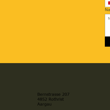
Na
Bernstrasse 207
4852 Rothrist
Aargau