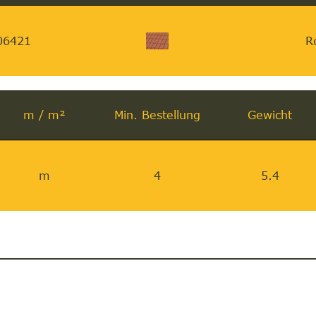
06421
R
m / m²
Min. Bestellung
Gewicht
m
4
5.4