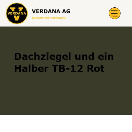
Dachziegel und ein
Halber TB-12 Rot
Dachziegel und ein Halber
300001794