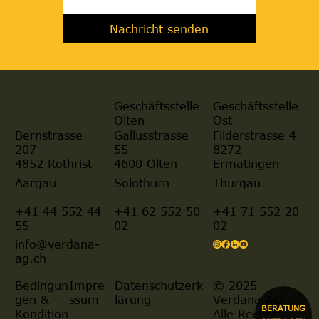
Nachricht senden
Geschäftsstelle
Geschäftsstelle
Olten
Ost
Gallusstrasse
Filderstrasse 4
Bernstrasse
55
8272
207
4600 Olten
Ermatingen
4852 Rothrist
Aargau
Solothurn
Thurgau
+41 44 552 44
+41 62 552 50
+41 71 552 20
55
02
02
info@verdana-
ag.ch
© 2025
Bedingun
Impre
Datenschutzerk
Verdana AG.
gen &
ssum
lärung
BERATUNG
Alle Rechte
Kondition