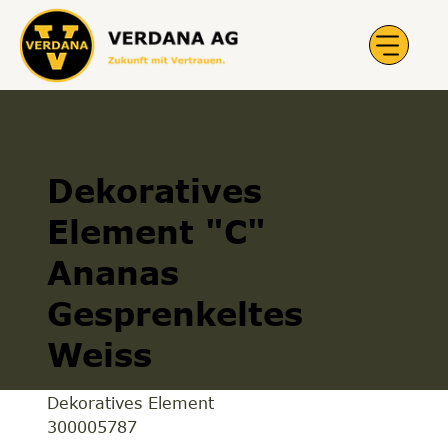
Dekoratives
Element "C"
Ananas
Gesprenkeltes
Weiss
Dekoratives Element
300005787