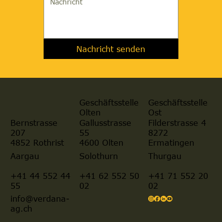
Nachricht senden
Geschäftsstelle
Geschäftsstelle
Olten
Ost
Gallusstrasse
Filderstrasse 4
Bernstrasse
55
8272
207
4600 Olten
Ermatingen
4852 Rothrist
Aargau
Solothurn
Thurgau
+41 44 552 44
+41 62 552 50
+41 71 552 20
55
02
02
info@verdana-
ag.ch