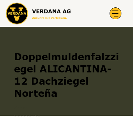
Doppelmuldenfalzzi
egel ALICANTINA-
12 Dachziegel
Norteña
Ziegel
300005483