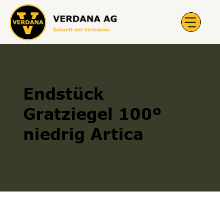
Endstück
Gratziegel 100º
niedrig Artica
Gratziegel Endstück
300007107