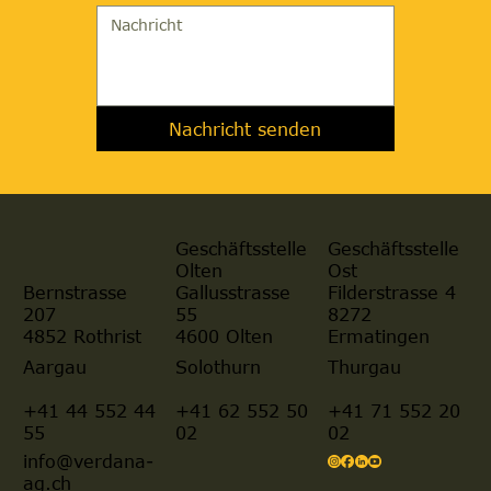
Nachricht senden
Geschäftsstelle
Geschäftsstelle
Olten
Ost
Gallusstrasse
Filderstrasse 4
Bernstrasse
55
8272
207
4600 Olten
Ermatingen
4852 Rothrist
Aargau
Solothurn
Thurgau
+41 44 552 44
+41 62 552 50
+41 71 552 20
55
02
02
info@verdana-
ag.ch