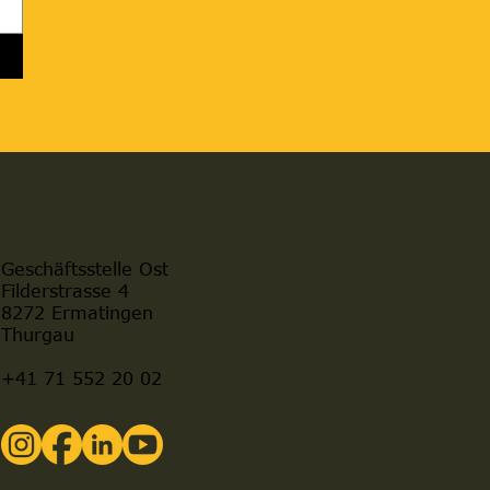
Geschäftsstelle Ost
Filderstrasse 4
8272 Ermatingen
Thurgau
+41 71 552 20 02