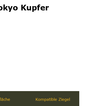
okyo Kupfer
läche
Kompatible Ziegel