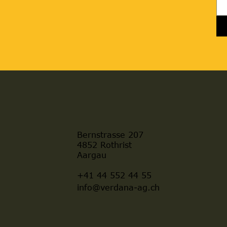
Bernstrasse 207
4852 Rothrist
Aargau
+41 44 552 44 55
info@verdana-ag.ch