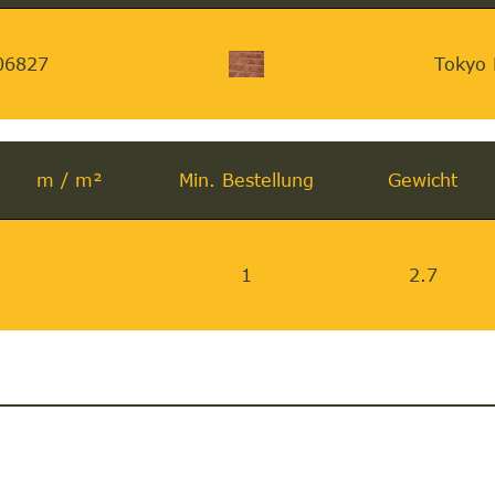
06827
Tokyo 
m / m²
Min. Bestellung
Gewicht
1
2.7