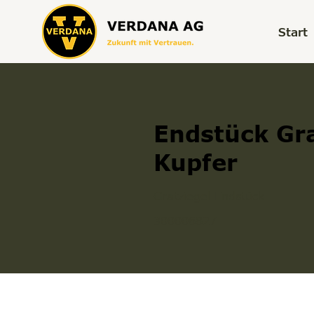
Start
Endstück Gra
Kupfer
Gratziegel Endstück
300006827