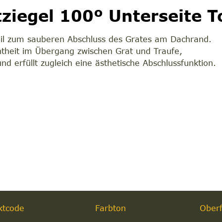
ziegel 100º Unterseite T
eil zum sauberen Abschluss des Grates am Dachrand.
htheit im Übergang zwischen Grat und Traufe,
nd erfüllt zugleich eine ästhetische Abschlussfunktion.
m
ktcode
Farbton
Oberf