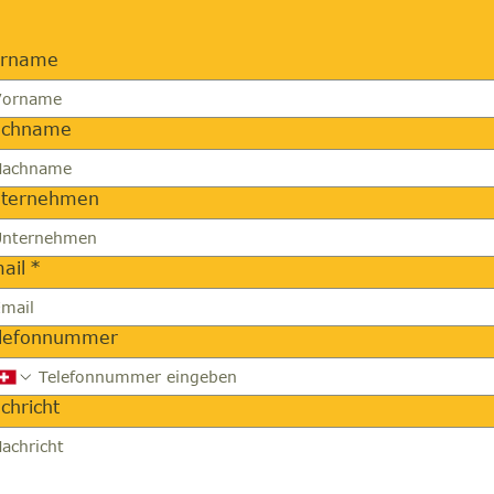
orname
achname
ternehmen
ail
*
lefonnummer
chricht