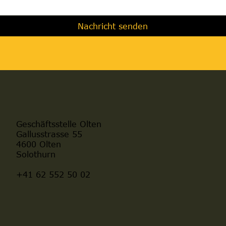
Nachricht senden
Geschäftsstelle Olten
Gallusstrasse 55
4600 Olten
Solothurn
+41 62 552 50 02