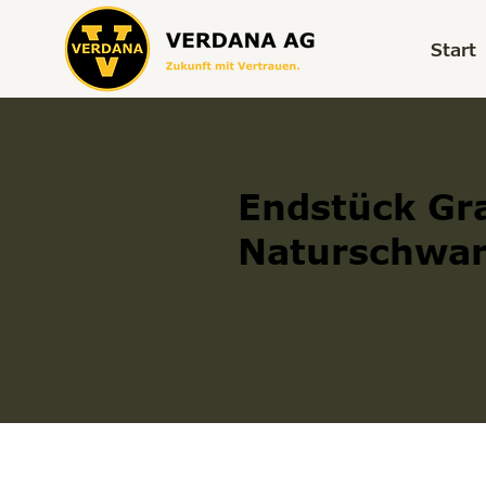
Start
Endstück Gra
Naturschwar
Gratziegel Endstück
300007090