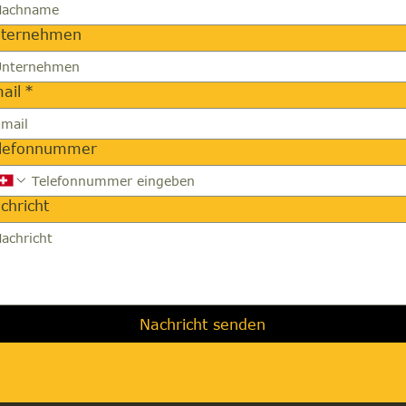
ternehmen
ail
*
lefonnummer
chricht
Nachricht senden