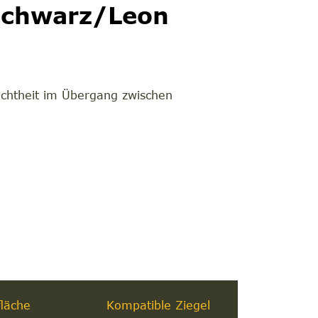
rschwarz/Leon
ndichtheit im Übergang zwischen
läche
Kompatible Ziegel