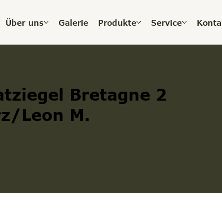
Über uns
Galerie
Produkte
Service
Konta
tziegel Bretagne 2
z/Leon M.