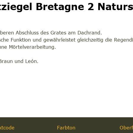
tziegel Bretagne 2 Natu
beren Abschluss des Grates am Dachrand.
tische Funktion und gewährleistet gleichzeitig die Rege
hne Mörtelverarbeitung.
 Braun und León.
m
ktcode
Farbton
Oberf