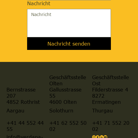
Nachricht
Nachricht senden
Geschäftsstelle
Geschäftsstelle
Olten
Ost
Gallusstrasse
Filderstrasse 4
Bernstrasse
55
8272
207
4600 Olten
Ermatingen
4852 Rothrist
Aargau
Solothurn
Thurgau
+41 44 552 44
+41 62 552 50
+41 71 552 20
55
02
02
info@verdana-