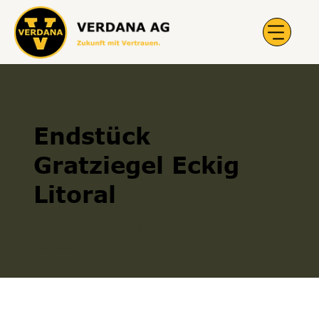
Endstück
Gratziegel Eckig
Litoral
Gratziegel Endstück
300005477