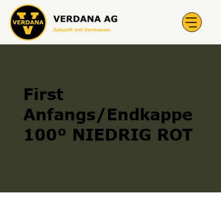
First
Anfangs/Endkappe
100º NIEDRIG ROT
First Anfangs/Endkappe
300006928