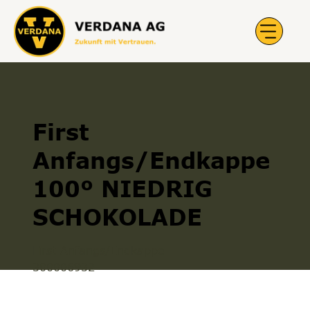
First
Anfangs/Endkappe
100º NIEDRIG
SCHOKOLADE
First Anfangs/Endkappe
300006932