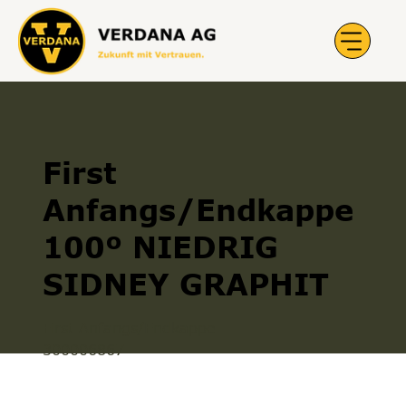
First
Anfangs/Endkappe
100º NIEDRIG
SIDNEY GRAPHIT
First Anfangs/Endkappe
300006867