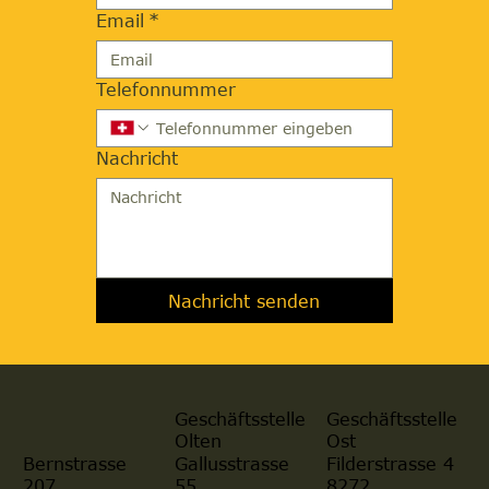
Email
*
Telefonnummer
Nachricht
Nachricht senden
Geschäftsstelle
Geschäftsstelle
Olten
Ost
Gallusstrasse
Filderstrasse 4
Bernstrasse
55
8272
207