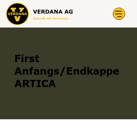
First
Anfangs/Endkappe
ARTICA
First Anfangs/Endkappe
300007114