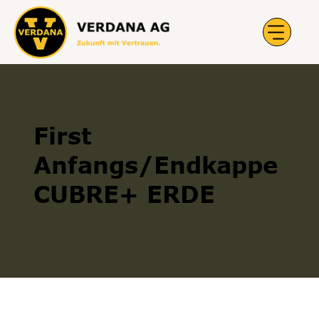
First
Anfangs/Endkappe
CUBRE+ ERDE
First Anfangs/Endkappe
300003983