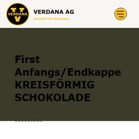
First
Anfangs/Endkappe
KREISFÖRMIG
SCHOKOLADE
First Anfangs/Endkappe
300006501