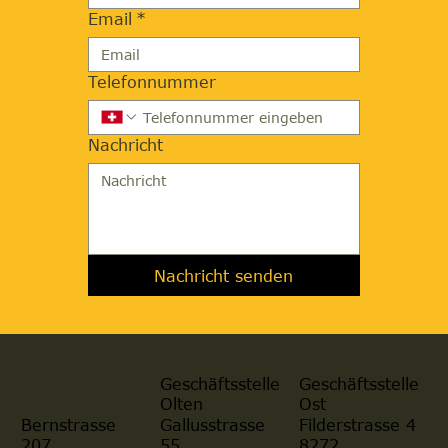
Email
*
Telefonnummer
Nachricht
Nachricht senden
Geschäftsstelle
Geschäftsstelle
Olten
Ost
Gallusstrasse
Filderstrasse 4
Bernstrasse
55
8272
207