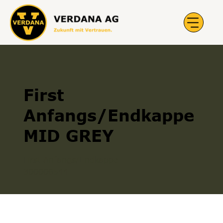
First
Anfangs/Endkappe
MID GREY
First Anfangs/Endkappe
300006544