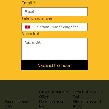
Email
*
Telefonnummer
Nachricht
Nachricht senden
Geschäftsstelle
Geschäftsstelle
Olten
Ost
Gallusstrasse
Filderstrasse 4
Bernstrasse
55
8272
207