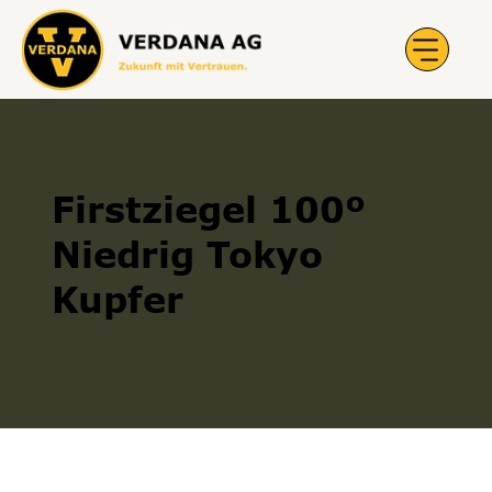
Firstziegel 100º
Niedrig Tokyo
Kupfer
Firstziegel
300006816