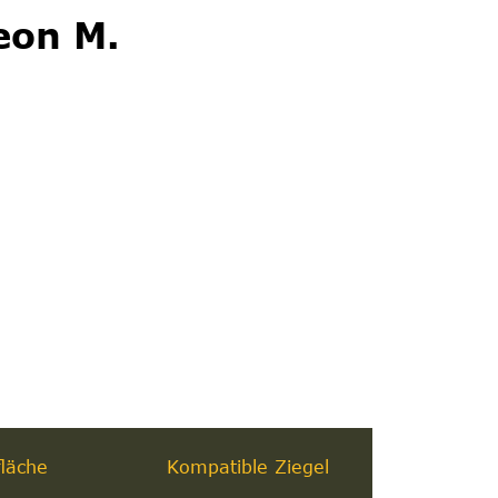
eon M.
läche
Kompatible Ziegel