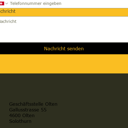
chricht
Nachricht senden
Geschäftsstelle Olten
Gallusstrasse 55
4600 Olten
Solothurn