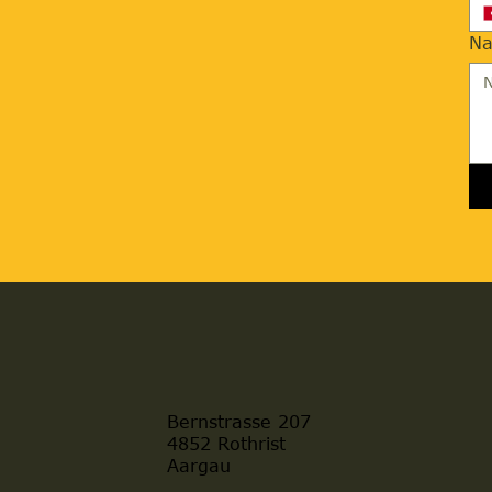
Na
Bernstrasse 207
4852 Rothrist
Aargau