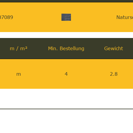
07089
Naturs
m / m²
Min. Bestellung
Gewicht
m
4
2.8