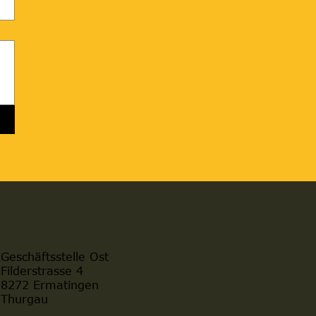
Geschäftsstelle Ost
Filderstrasse 4
8272 Ermatingen
Thurgau