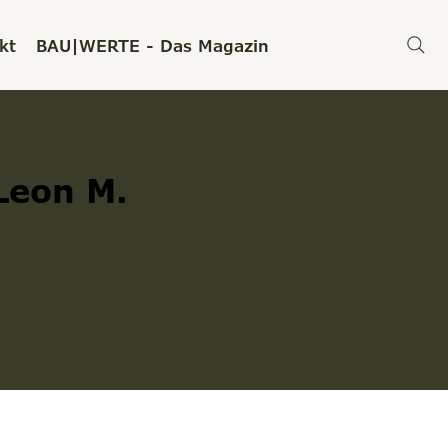
kt
BAU|WERTE - Das Magazin
Leon M.