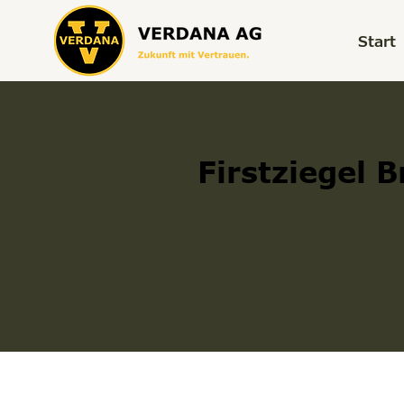
Start
Firstziegel 
Firstziegel
300007089