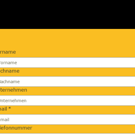
orname
achname
ternehmen
ail
*
lefonnummer