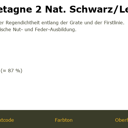
retagne 2 Nat. Schwarz/L
der Regendichtheit entlang der Grate und der Firstlinie.
ische Nut- und Feder-Ausbildung.
m
 (≈ 87 %)
ktcode
Farbton
Oberf