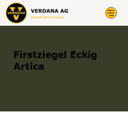
Firstziegel Eckig
Artica
Firstziegel
300007105