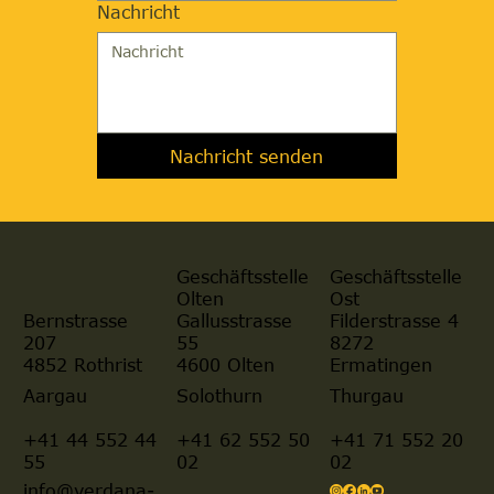
Nachricht
Nachricht senden
Geschäftsstelle
Geschäftsstelle
Olten
Ost
Gallusstrasse
Filderstrasse 4
Bernstrasse
55
8272
207
4600 Olten
Ermatingen
4852 Rothrist
Aargau
Solothurn
Thurgau
+41 44 552 44
+41 62 552 50
+41 71 552 20
55
02
02
info@verdana-