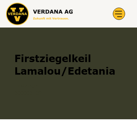
Firstziegelkeil
Lamalou/Edetania
Firstziegel
300003132