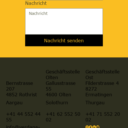
Nachricht
Nachricht senden
Geschäftsstelle
Geschäftsstelle
Olten
Ost
Gallusstrasse
Filderstrasse 4
Bernstrasse
55
8272
207
4600 Olten
Ermatingen
4852 Rothrist
Aargau
Solothurn
Thurgau
+41 44 552 44
+41 62 552 50
+41 71 552 20
55
02
02
info@verdana-