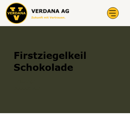
Firstziegelkeil
Schokolade
Firstziegel
300006503