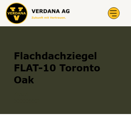
Flachdachziegel
FLAT-10 Toronto
Oak
Ziegel
300006602