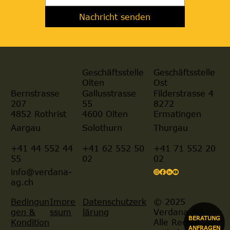
Nachricht senden
Geschäftsstelle
Geschäftsstelle
Olten
Ost
Gallusstrasse
Filderstrasse 4
Bernstrasse
55
8272
207
4600 Olten
Ermatingen
4852 Rothrist
Aargau
Solothurn
Thurgau
+41 44 552 44
+41 62 552 50
+41 71 552 20
55
02
02
info@verdana-
ag.ch
© 2025
Bedingun
Impre
Datenschutzerk
Verdana AG.
gen &
ssum
lärung
BERATUNG
Alle Rechte
Kondition
ANFRAGEN