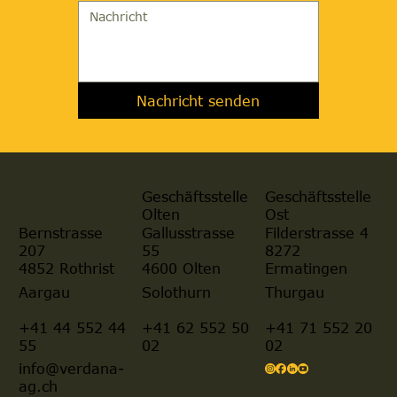
Nachricht senden
Geschäftsstelle
Geschäftsstelle
Olten
Ost
Gallusstrasse
Filderstrasse 4
Bernstrasse
55
8272
207
4600 Olten
Ermatingen
4852 Rothrist
Aargau
Solothurn
Thurgau
+41 44 552 44
+41 62 552 50
+41 71 552 20
55
02
02
info@verdana-
ag.ch