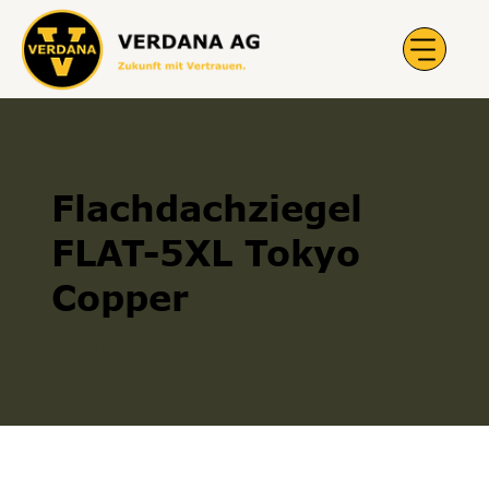
Flachdachziegel
FLAT-5XL Tokyo
Copper
Ziegel
300006652