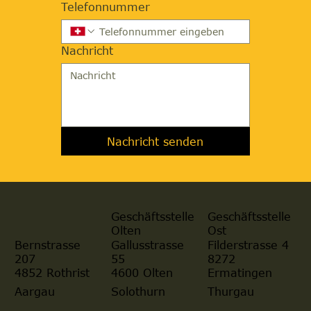
Telefonnummer
Nachricht
Nachricht senden
Geschäftsstelle
Geschäftsstelle
Olten
Ost
Gallusstrasse
Filderstrasse 4
Bernstrasse
55
8272
207
4600 Olten
Ermatingen
4852 Rothrist
Aargau
Solothurn
Thurgau