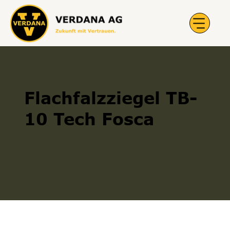
Flachfalzziegel TB-
10 Tech Fosca
Gemischter Dachziegel
300006371