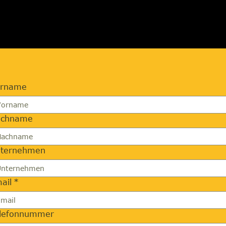
orname
achname
ternehmen
ail
*
lefonnummer