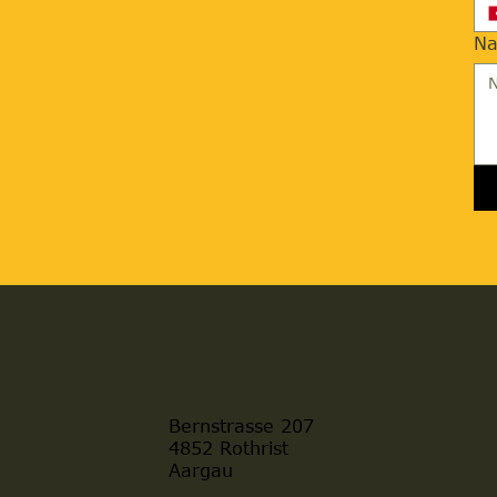
Na
Bernstrasse 207
4852 Rothrist
Aargau