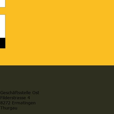
Geschäftsstelle Ost
Filderstrasse 4
8272 Ermatingen
Thurgau