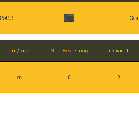
06453
Gra
m / m²
Min. Bestellung
Gewicht
m
6
2