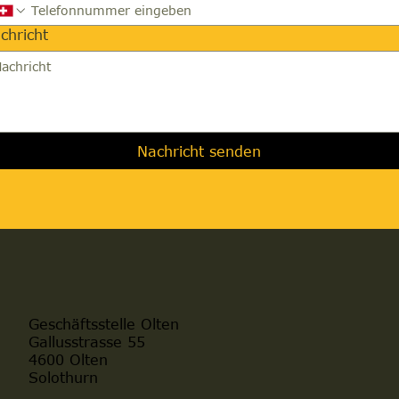
chricht
Nachricht senden
Geschäftsstelle Olten
Gallusstrasse 55
4600 Olten
Solothurn