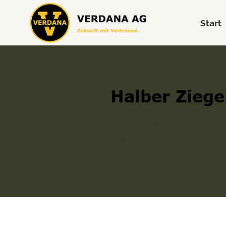
Start
Halber Ziege
Halber Ziegel
300006453