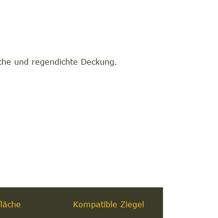
sche und regendichte Deckung.
läche
Kompatible Ziegel