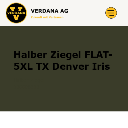
Halber Ziegel FLAT-
5XL TX Denver Iris
Halber Ziegel
300006660