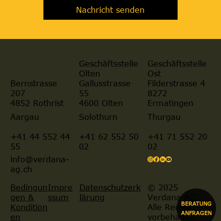
Nachricht senden
Geschäftsstelle
Geschäftsstelle
Olten
Ost
Gallusstrasse
Filderstrasse 4
Bernstrasse
55
8272
207
4600 Olten
Ermatingen
4852 Rothrist
Aargau
Solothurn
Thurgau
+41 44 552 44
+41 62 552 50
+41 71 552 20
55
02
02
info@verdana-
ag.ch
© 2025
Bedingun
Impre
Datenschutzerk
Verdana AG.
gen &
ssum
lärung
BERATUNG
Alle Rechte
Kondition
ANFRAGEN
vorbehalten.
en