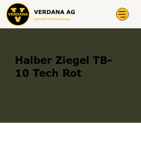
Halber Ziegel TB-
10 Tech Rot
Halber Ziegel
300006399