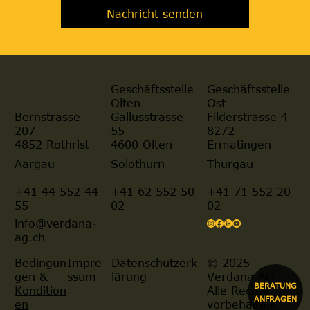
Nachricht senden
Geschäftsstelle
Geschäftsstelle
Olten
Ost
Gallusstrasse
Filderstrasse 4
Bernstrasse
55
8272
207
4600 Olten
Ermatingen
4852 Rothrist
Aargau
Solothurn
Thurgau
+41 44 552 44
+41 62 552 50
+41 71 552 20
55
02
02
info@verdana-
ag.ch
© 2025
Bedingun
Impre
Datenschutzerk
Verdana AG.
gen &
ssum
lärung
BERATUNG
Alle Rechte
Kondition
ANFRAGEN
vorbehalten.
en