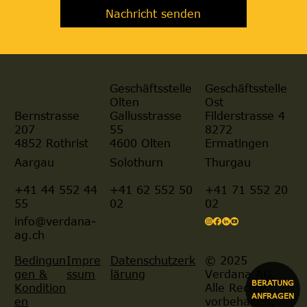
Nachricht senden
Geschäftsstelle
Geschäftsstelle
Olten
Ost
Gallusstrasse
Filderstrasse 4
Bernstrasse
55
8272
207
4600 Olten
Ermatingen
4852 Rothrist
Aargau
Solothurn
Thurgau
+41 44 552 44
+41 62 552 50
+41 71 552 20
55
02
02
info@verdana-
ag.ch
© 2025
Bedingun
Impre
Datenschutzerk
Verdana AG.
gen &
ssum
lärung
BERATUNG
Alle Rechte
Kondition
ANFRAGEN
vorbehalten.
en