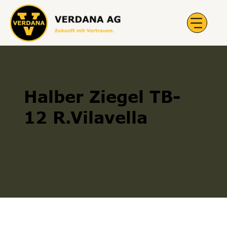
Halber Ziegel TB-
12 R.Vilavella
Halber Ziegel
300000295