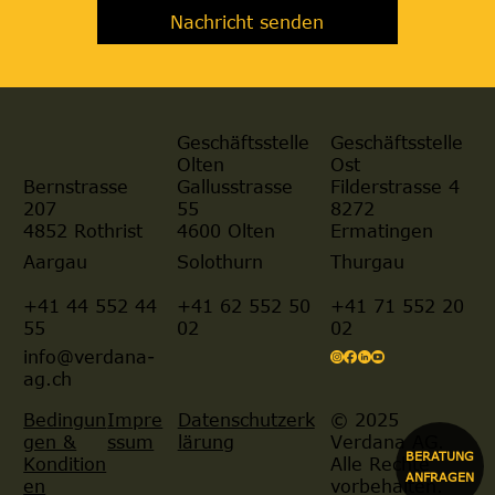
Nachricht senden
Geschäftsstelle
Geschäftsstelle
Olten
Ost
Gallusstrasse
Filderstrasse 4
Bernstrasse
55
8272
207
4600 Olten
Ermatingen
4852 Rothrist
Aargau
Solothurn
Thurgau
+41 44 552 44
+41 62 552 50
+41 71 552 20
55
02
02
info@verdana-
ag.ch
© 2025
Bedingun
Impre
Datenschutzerk
Verdana AG.
gen &
ssum
lärung
BERATUNG
Alle Rechte
Kondition
ANFRAGEN
vorbehalten.
en