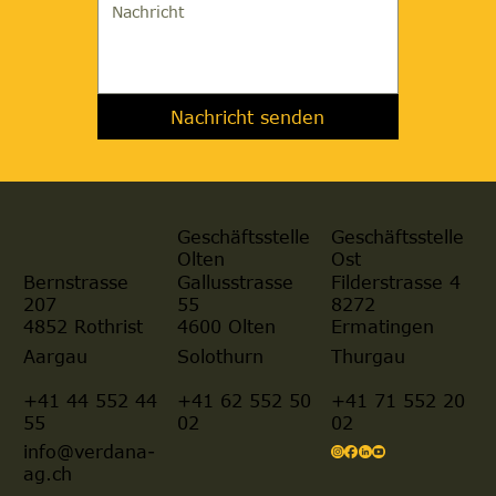
Nachricht senden
Geschäftsstelle
Geschäftsstelle
Olten
Ost
Gallusstrasse
Filderstrasse 4
Bernstrasse
55
8272
207
4600 Olten
Ermatingen
4852 Rothrist
Aargau
Solothurn
Thurgau
+41 44 552 44
+41 62 552 50
+41 71 552 20
55
02
02
info@verdana-
ag.ch