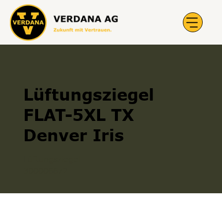
Lüftungsziegel
FLAT-5XL TX
Denver Iris
Lüftungsziegel
300006672