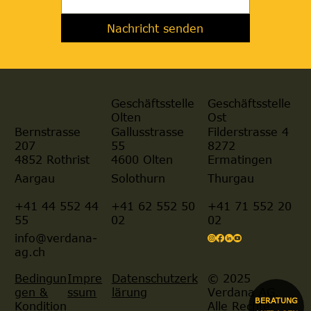
Nachricht senden
Geschäftsstelle
Geschäftsstelle
Olten
Ost
Gallusstrasse
Filderstrasse 4
Bernstrasse
55
8272
207
4600 Olten
Ermatingen
4852 Rothrist
Aargau
Solothurn
Thurgau
+41 44 552 44
+41 62 552 50
+41 71 552 20
55
02
02
info@verdana-
ag.ch
© 2025
Bedingun
Impre
Datenschutzerk
Verdana AG.
gen &
ssum
lärung
BERATUNG
Alle Rechte
Kondition