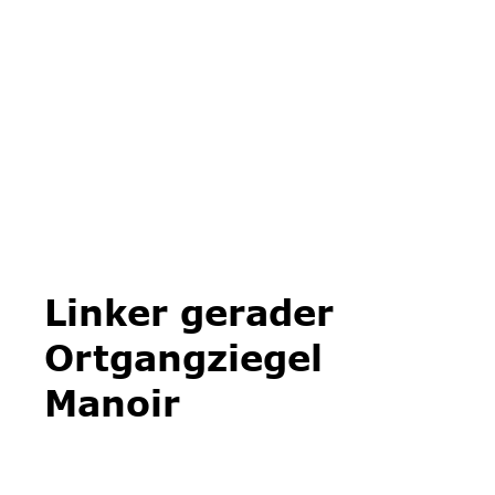
Linker gerader
Ortgangziegel
Manoir