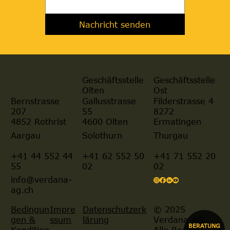
Nachricht senden
Geschäftsstelle
Geschäftsstelle
Olten
Ost
Gallusstrasse
Filderstrasse 4
Bernstrasse
55
8272
207
4600 Olten
Ermatingen
4852 Rothrist
Aargau
Solothurn
Thurgau
+41 44 552 44
+41 62 552 50
+41 71 552 20
55
02
02
info@verdana-
ag.ch
© 2025
Bedingun
Impre
Datenschutzerk
Verdana AG.
gen &
ssum
lärung
BERATUNG
Alle Rechte
Kondition