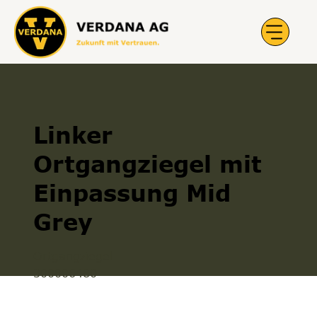
Linker
Ortgangziegel mit
Einpassung Mid
Grey
Ortgangziegel
300006480