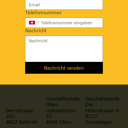
Telefonnummer
Nachricht
Nachricht senden
Geschäftsstelle
Geschäftsstelle
Olten
Ost
Gallusstrasse
Filderstrasse 4
Bernstrasse
55
8272
207
4600 Olten
Ermatingen
4852 Rothrist