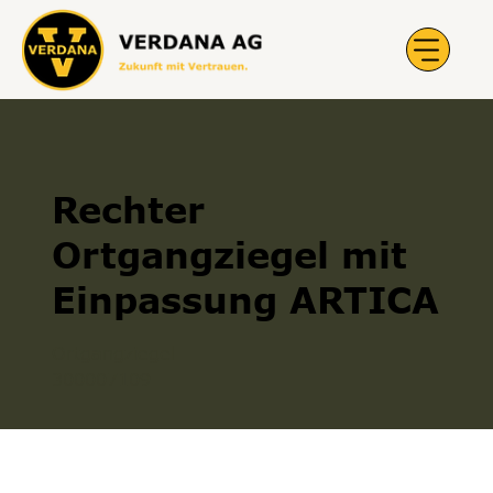
Rechter
Ortgangziegel mit
Einpassung ARTICA
Ortgangziegel
300007109