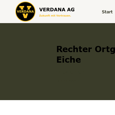
Start
Rechter Ort
Eiche
Ortgangziegel
300006847