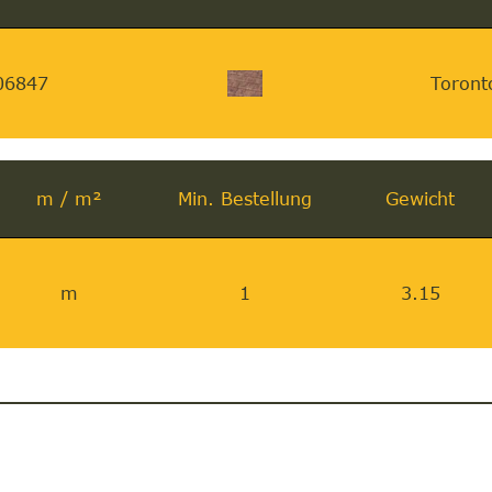
06847
Toront
m / m²
Min. Bestellung
Gewicht
m
1
3.15