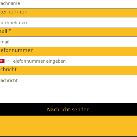
ternehmen
ail
*
lefonnummer
chricht
Nachricht senden