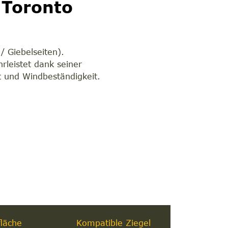
 Toronto
/ Giebelseiten).
rleistet dank seiner
 und Windbeständigkeit.
läche
Kompatible Ziegel