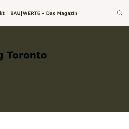
kt
BAU|WERTE - Das Magazin
g Toronto