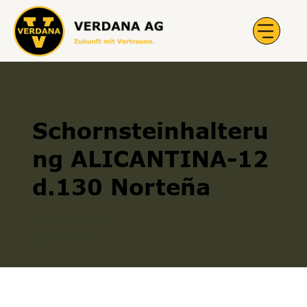
Schornsteinhalteru
ng ALICANTINA-12
d.130 Norteña
Halterungen
300005482