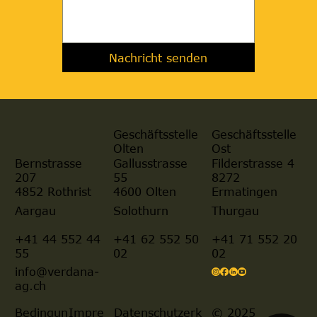
Nachricht senden
Geschäftsstelle
Geschäftsstelle
Olten
Ost
Gallusstrasse
Filderstrasse 4
Bernstrasse
55
8272
207
4600 Olten
Ermatingen
4852 Rothrist
Aargau
Solothurn
Thurgau
+41 44 552 44
+41 62 552 50
+41 71 552 20
55
02
02
info@verdana-
ag.ch
© 2025
Bedingun
Impre
Datenschutzerk