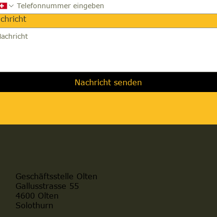
chricht
Nachricht senden
Geschäftsstelle Olten
Gallusstrasse 55
4600 Olten
Solothurn