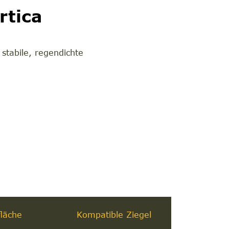
rtica
stabile, regendichte
läche
Kompatible Ziegel