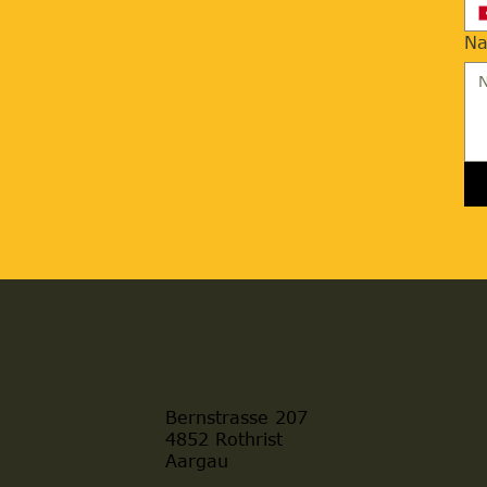
Na
Bernstrasse 207
4852 Rothrist
Aargau