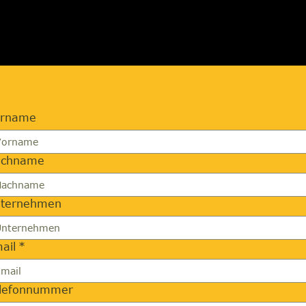
orname
achname
ternehmen
ail
*
lefonnummer