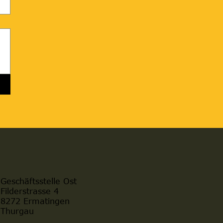
Geschäftsstelle Ost
Filderstrasse 4
8272 Ermatingen
Thurgau