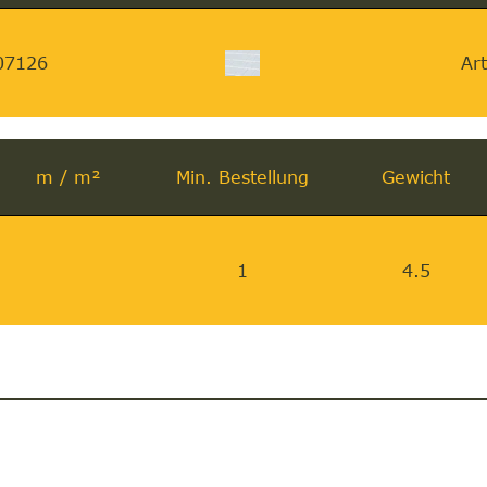
07126
Art
m / m²
Min. Bestellung
Gewicht
1
4.5