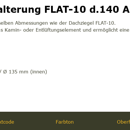
lterung FLAT-10 d.140 A
selben Abmessungen wie der Dachziegel FLAT-10.
as Kamin- oder Entlüftungselement und ermöglicht eine 
m
/ Ø 135 mm (innen)
ktcode
Farbton
Oberf