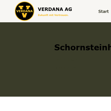
Start
Schornsteinh
Halterungen
300007126